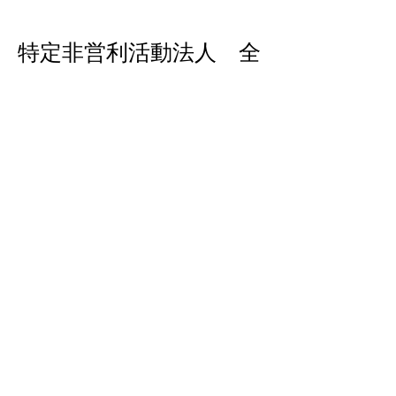
特定非営利活動法人 全
日本柔道普及会
〒116-0014
東京都荒川区東日暮里5-39-12
ソーケン日暮里101
TEL:
090-4662-0555
(担当事務局 大川真一郎）
サイトマップ
ホーム
全日本柔道普及会
柔道まつ
り大会
第50回記念柔道まつり大会
過去大会
©
2022 特定非営利活動法人 全日本柔道普及会
|
ご
普及会ウェブサ
利用規約
|
個人情報保護方針
​
|
イト利用規約​
ソーシャルメディア運用ポリ
|
シー