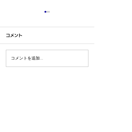
第50回記念柔道まつり大
第50回記念柔
会、無事終了致しまし
会 参加団体
コメント
た。
第50回記念 柔道まつり大
第50回記念柔道
会 無事終了致しました。 関
参加団体一覧を更
係各位、皆様のご協力ありが
した。 多くの皆
コメントを追加…
とうございました。
感謝いたします。
特定非営利活動法人 全
日本柔道普及会
〒116-0014
東京都荒川区東日暮里5-39-12
ソーケン日暮里101
TEL:
090-4662-0555
(担当事務局 大川真一郎）