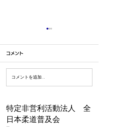
第50回記念柔道まつり大
第50回記念柔
会、無事終了致しまし
会 デジタルパ
コメント
た。
ト
第50回記念 柔道まつり大
第50回記念柔道
会 無事終了致しました。 関
デジタルパンフレ
係各位、皆様のご協力ありが
たしました。 ご
コメントを追加…
とうございました。
い！
特定非営利活動法人 全
日本柔道普及会
〒116-0014
東京都荒川区東日暮里5-39-12