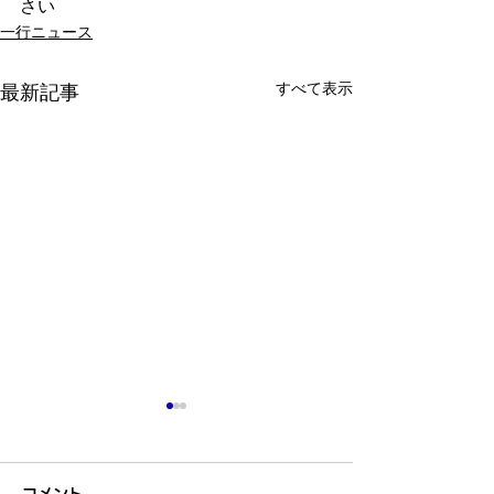
さい
一行ニュース
すべて表示
最新記事
第50回記念柔道まつり大
第50回記念柔
会、無事終了致しまし
会 参加団体