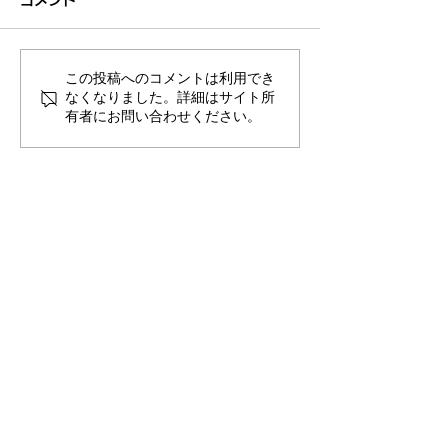
コメント
た。
第50回記念 柔道まつり大
第50回記念柔道
会 無事終了致しました。 関
参加団体一覧を更
係各位、皆様のご協力ありが
した。 多くの皆
この投稿へのコメントは利用でき
とうございました。
感謝いたします。
なくなりました。詳細はサイト所
有者にお問い合わせください。
特定非営利活動法人 全
日本柔道普及会
〒116-0014
東京都荒川区東日暮里5-39-12
ソーケン日暮里101
TEL:
090-4662-0555
(担当事務局 大川真一郎）
サイトマップ
ホーム
全日本柔道普及会
柔道まつ